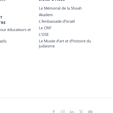
Le Mémorial de la Shoah
Akadem
ET
L’Ambassade d’Israël
TRE
Le CRIF
our éducateurs et
L’OSE
Le Musée d’art et d’histoire du
tifs
Judaïsme
Facebook
Instagram
LinkedIn
X
YouTube