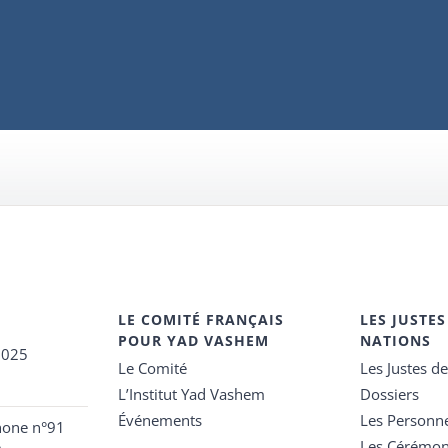
LE COMITÉ FRANÇAIS
LES JUSTES
POUR YAD VASHEM
NATIONS
2025
Le Comité
Les Justes d
L’Institut Yad Vashem
Dossiers
Événements
Les Personn
hone n°91
Les Cérémon
e