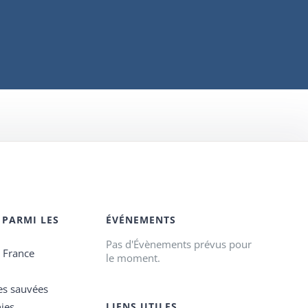
 PARMI LES
ÉVÉNEMENTS
Pas d'Évènements prévus pour
e France
le moment.
es sauvées
ies
LIENS UTILES