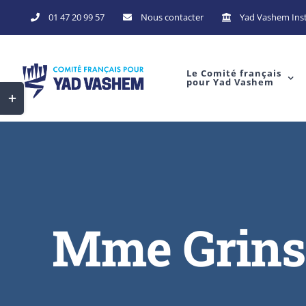
Skip
01 47 20 99 57
Nous contacter
Yad Vashem Inst
to
content
Le Comité français
pour Yad Vashem
Toggle
Sliding
Bar
Area
Mme Grins