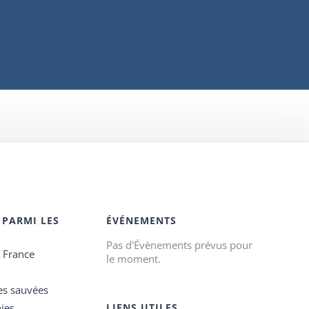
 PARMI LES
ÉVÉNEMENTS
Pas d'Évènements prévus pour
e France
le moment.
es sauvées
ies
LIENS UTILES