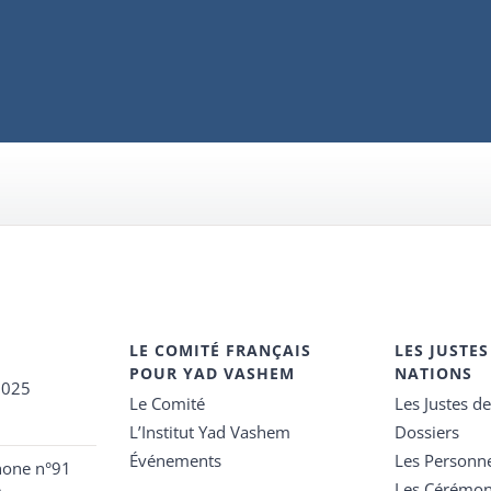
LE COMITÉ FRANÇAIS
LES JUSTES
POUR YAD VASHEM
NATIONS
2025
Le Comité
Les Justes d
L’Institut Yad Vashem
Dossiers
Événements
Les Personn
hone n°91
Les Cérémon
e