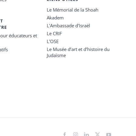
Le Mémorial de la Shoah
Akadem
ET
L’Ambassade d’Israël
TRE
Le CRIF
our éducateurs et
L’OSE
Le Musée d’art et d’histoire du
tifs
Judaïsme
Facebook
Instagram
LinkedIn
X
YouTube