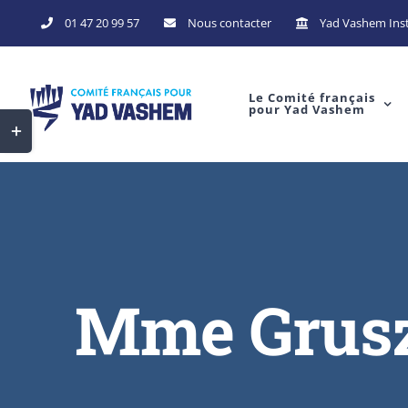
Skip
01 47 20 99 57
Nous contacter
Yad Vashem Inst
to
content
Le Comité français
pour Yad Vashem
Toggle
Sliding
Bar
Area
Mme Grusz