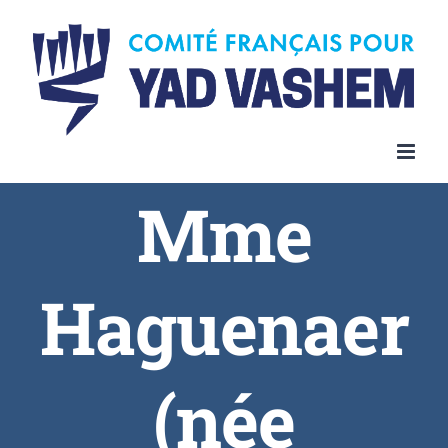
Skip
to
content
Mme
Haguenaer
(née