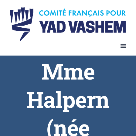
Skip
to
content
Mme
Halpern
(née