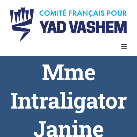
Skip
to
content
Mme
Intraligator
Janine