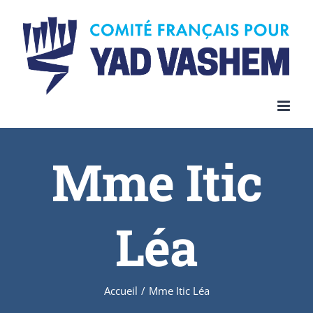
Skip
to
content
Mme Itic
Léa
Accueil
/
Mme Itic Léa