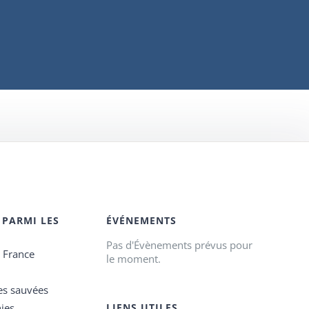
 PARMI LES
ÉVÉNEMENTS
Pas d'Évènements prévus pour
e France
le moment.
es sauvées
ies
LIENS UTILES