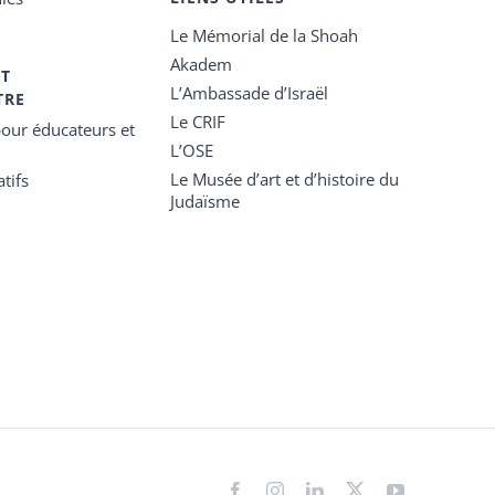
Le Mémorial de la Shoah
Akadem
ET
L’Ambassade d’Israël
TRE
Le CRIF
our éducateurs et
L’OSE
Le Musée d’art et d’histoire du
tifs
Judaïsme
Facebook
Instagram
LinkedIn
X
YouTube