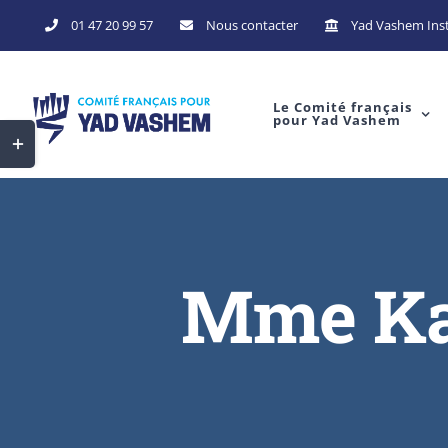
Skip
01 47 20 99 57
Nous contacter
Yad Vashem Inst
to
content
Le Comité français
pour Yad Vashem
Toggle
Sliding
Bar
Area
Mme Ka