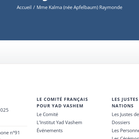
Accueil
/
Mme Kalma (née Apfelbaum) Raymonde
LE COMITÉ FRANÇAIS
LES JUSTES
POUR YAD VASHEM
NATIONS
2025
Le Comité
Les Justes d
L’Institut Yad Vashem
Dossiers
Événements
Les Personn
hone n°91
Les Cérémon
e