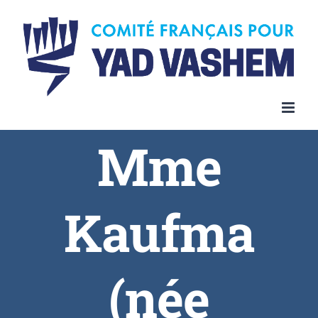
Skip
to
content
Mme
Kaufma
(née