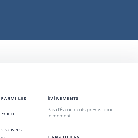
 PARMI LES
ÉVÉNEMENTS
Pas d'Évènements prévus pour
e France
le moment.
es sauvées
ies
LIENS UTILES