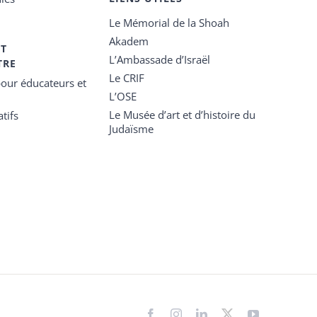
Le Mémorial de la Shoah
Akadem
ET
L’Ambassade d’Israël
TRE
Le CRIF
our éducateurs et
L’OSE
Le Musée d’art et d’histoire du
tifs
Judaïsme
Facebook
Instagram
LinkedIn
X
YouTube