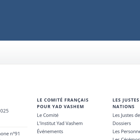
LE COMITÉ FRANÇAIS
LES JUSTES
POUR YAD VASHEM
NATIONS
2025
Le Comité
Les Justes d
L’Institut Yad Vashem
Dossiers
Événements
Les Personn
hone n°91
Les Cérémon
e