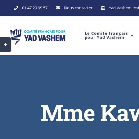
Skip
01 47 20 99 57
Nous contacter
Yad Vashem Inst
to
content
Le Comité français
pour Yad Vashem
Toggle
Sliding
Bar
Area
Mme Kawi