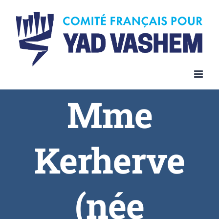
Skip
to
content
Mme
Kerherve
(née