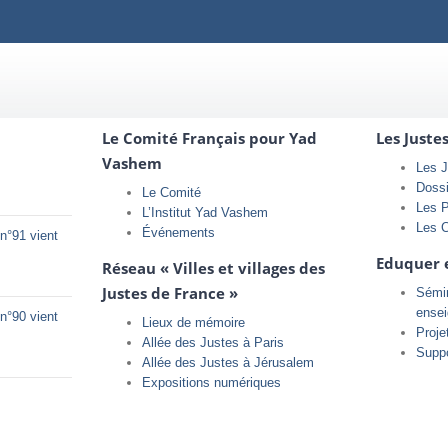
Le Comité Français pour Yad
Les Juste
Vashem
Les J
Doss
Le Comité
Les 
L’Institut Yad Vashem
Les 
Événements
n°91 vient
Eduquer 
Réseau « Villes et villages des
Justes de France »
Sémin
ense
n°90 vient
Lieux de mémoire
Proje
Allée des Justes à Paris
Supp
Allée des Justes à Jérusalem
Expositions numériques