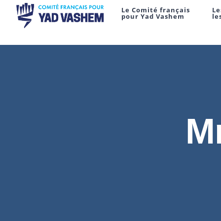
Le Comité français
Le
pour Yad Vashem
le
M