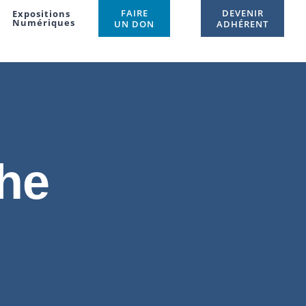
FAIRE
DEVENIR
Expositions
Numériques
UN DON
ADHÉRENT
he