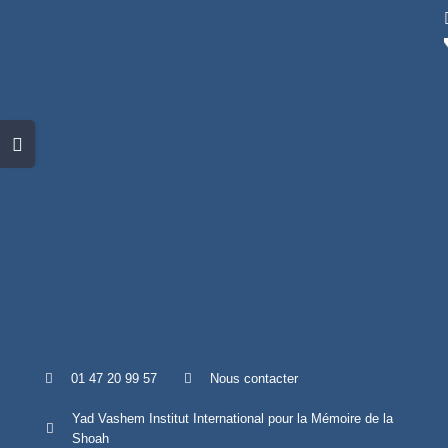
Skip
to
content
Toggle
Sliding
Bar
Area
01 47 20 99 57
Nous contacter
Yad Vashem Institut International pour la Mémoire de la
Shoah