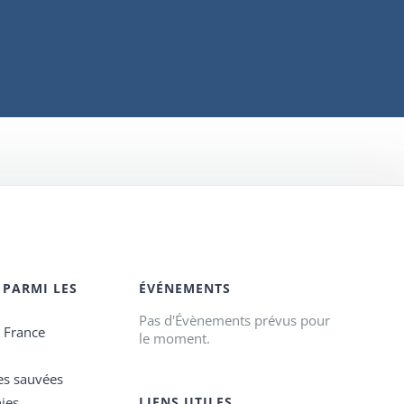
 PARMI LES
ÉVÉNEMENTS
Pas d'Évènements prévus pour
e France
le moment.
es sauvées
ies
LIENS UTILES