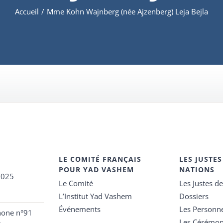
Accueil
/
Mme Kohn Wajnberg (née Ajzenberg) Leja Bejla
LE COMITÉ FRANÇAIS
LES JUSTES
POUR YAD VASHEM
NATIONS
2025
Le Comité
Les Justes d
L’Institut Yad Vashem
Dossiers
Événements
Les Personn
hone n°91
Les Cérémon
e