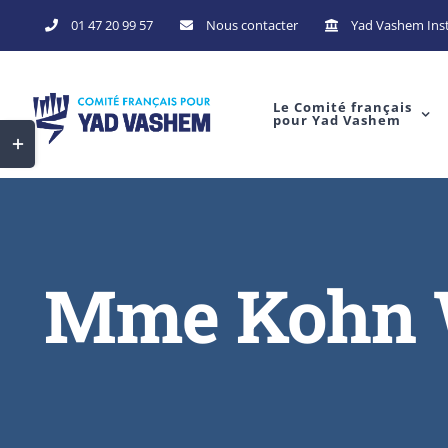
Skip
01 47 20 99 57
Nous contacter
Yad Vashem Inst
to
content
Le Comité français
pour Yad Vashem
Toggle
Sliding
Bar
Area
Mme Kohn W