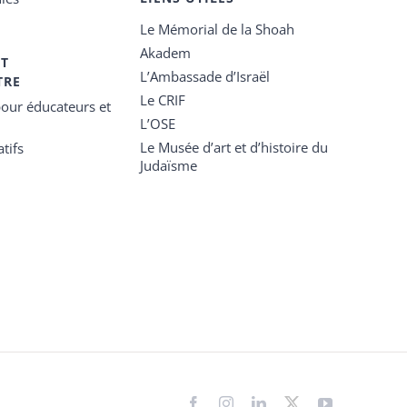
Le Mémorial de la Shoah
Akadem
ET
L’Ambassade d’Israël
TRE
Le CRIF
our éducateurs et
L’OSE
Le Musée d’art et d’histoire du
tifs
Judaïsme
Facebook
Instagram
LinkedIn
X
YouTube