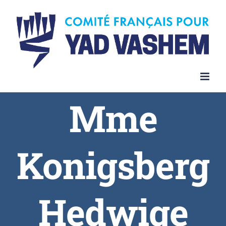
Skip
to
content
Mme
Konigsberg
Hedwige