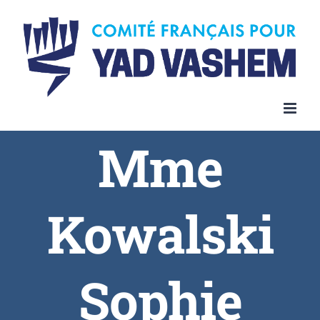
Skip
to
content
Mme
Kowalski
Sophie