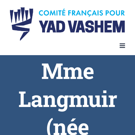
Skip
to
content
Mme
Langmuir
(née