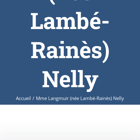
Lambé-
Rainès)
Nelly
Accueil
/
Mme Langmuir (née Lambé-Rainès) Nelly