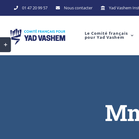
Skip
01 47 20 99 57
Nous contacter
Yad Vashem Inst
to
content
Le Comité français
pour Yad Vashem
Toggle
Sliding
Bar
Area
Mm