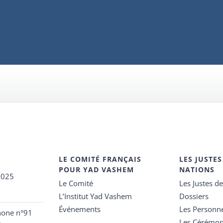
LE COMITÉ FRANÇAIS
LES JUSTES
POUR YAD VASHEM
NATIONS
2025
Le Comité
Les Justes d
L’Institut Yad Vashem
Dossiers
Événements
Les Personn
hone n°91
Les Cérémon
e