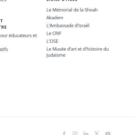
Le Mémorial de la Shoah
Akadem
ET
L’Ambassade d’Israël
TRE
Le CRIF
our éducateurs et
L’OSE
Le Musée d’art et d’histoire du
tifs
Judaïsme
Facebook
Instagram
LinkedIn
X
YouTube