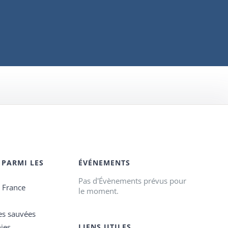
 PARMI LES
ÉVÉNEMENTS
Pas d'Évènements prévus pour
e France
le moment.
es sauvées
ies
LIENS UTILES