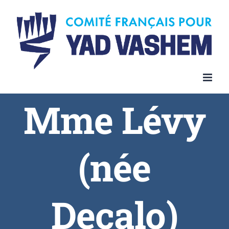
Skip
to
content
Mme Lévy
(née
Decalo)