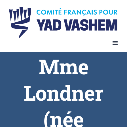
Skip
to
content
Mme
Londner
(née