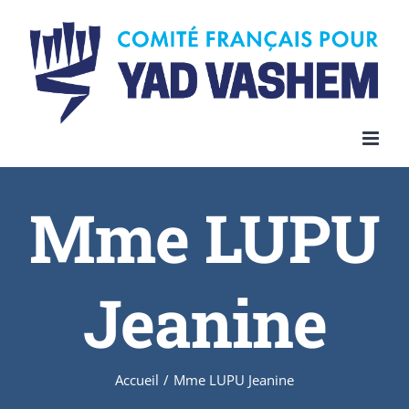
Skip
to
content
Mme LUPU
Jeanine
Accueil
/
Mme LUPU Jeanine