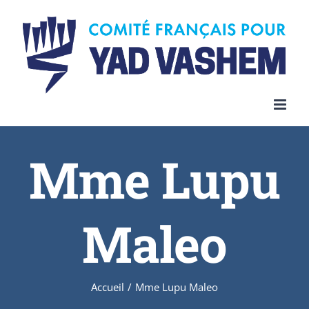
Skip
to
content
Mme Lupu
Maleo
Accueil
/
Mme Lupu Maleo