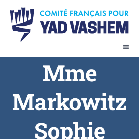
Skip
to
content
Mme
Markowitz
Sophie