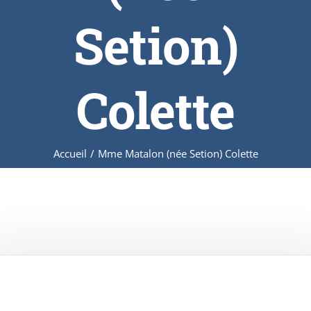
Setion)
Colette
Accueil
/
Mme Matalon (née Setion) Colette