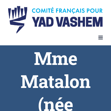
Skip
to
content
Mme
Matalon
(née