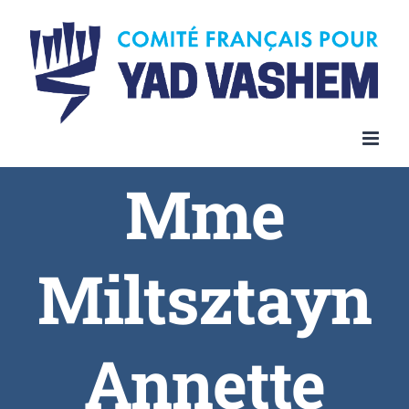
Skip
to
content
Mme
Miltsztayn
Annette