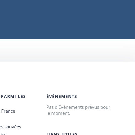
 PARMI LES
ÉVÉNEMENTS
Pas d'Évènements prévus pour
e France
le moment.
es sauvées
ies
LIENS UTILES