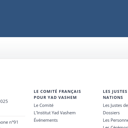
LE COMITÉ FRANÇAIS
LES JUSTES
POUR YAD VASHEM
NATIONS
2025
Le Comité
Les Justes d
L’Institut Yad Vashem
Dossiers
Événements
Les Personn
hone n°91
Les Cérémon
e