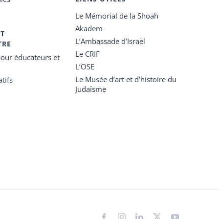
Le Mémorial de la Shoah
Akadem
ET
L’Ambassade d’Israël
TRE
Le CRIF
our éducateurs et
L’OSE
Le Musée d’art et d’histoire du
tifs
Judaïsme
Facebook
Instagram
LinkedIn
X
YouTube