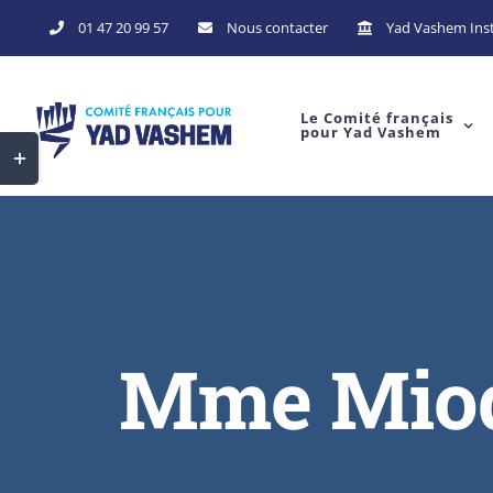
Skip
01 47 20 99 57
Nous contacter
Yad Vashem Inst
to
content
Le Comité français
pour Yad Vashem
Toggle
Sliding
Bar
Area
Mme Miode