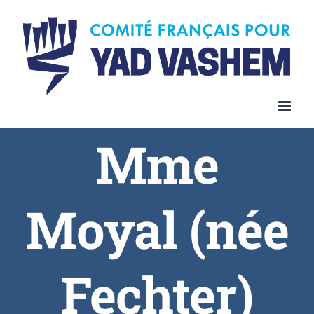
Skip
to
content
Mme
Moyal (née
Fechter)