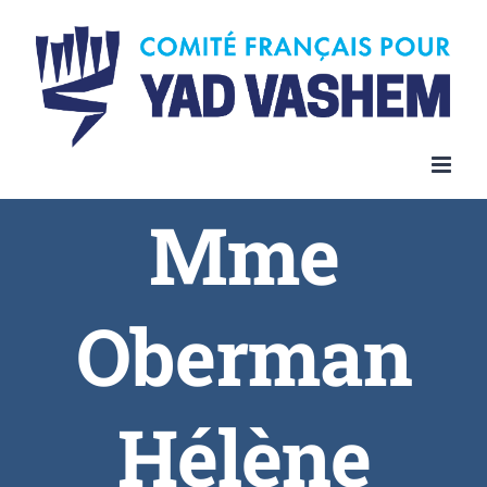
Skip
to
content
Mme
Oberman
Hélène