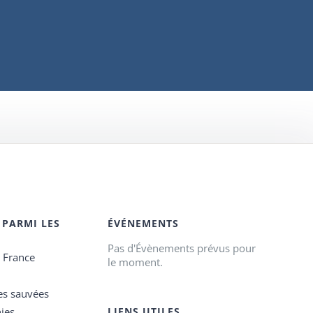
 PARMI LES
ÉVÉNEMENTS
Pas d'Évènements prévus pour
e France
le moment.
es sauvées
ies
LIENS UTILES