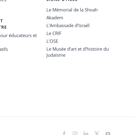
Le Mémorial de la Shoah
Akadem
ET
L’Ambassade d’Israël
TRE
Le CRIF
our éducateurs et
L’OSE
Le Musée d’art et d’histoire du
tifs
Judaïsme
Facebook
Instagram
LinkedIn
X
YouTube