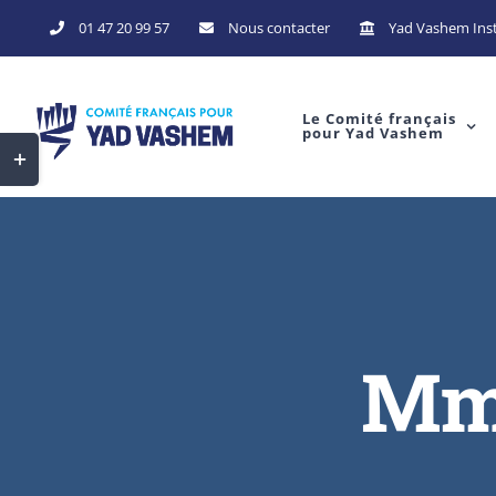
Skip
01 47 20 99 57
Nous contacter
Yad Vashem Inst
to
content
Le Comité français
pour Yad Vashem
Toggle
Sliding
Bar
Area
Mme