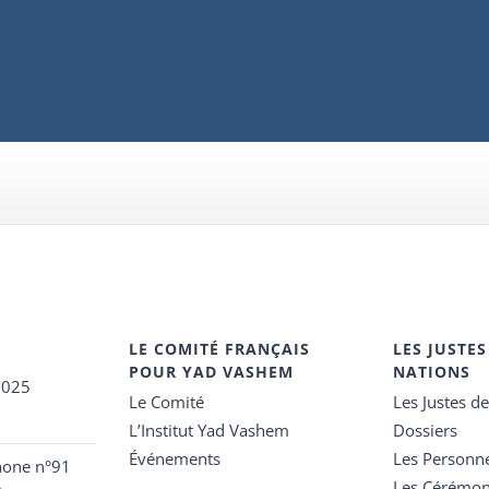
LE COMITÉ FRANÇAIS
LES JUSTES
POUR YAD VASHEM
NATIONS
2025
Le Comité
Les Justes d
L’Institut Yad Vashem
Dossiers
Événements
Les Personn
hone n°91
Les Cérémon
e