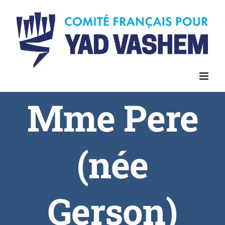
Skip
to
content
Mme Pere
(née
Gerson)