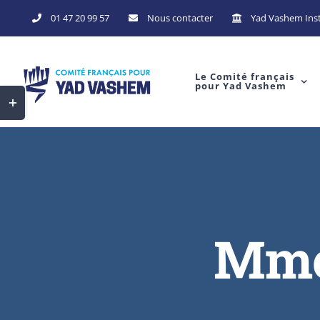
Skip
01 47 20 99 57
Nous contacter
Yad Vashem Inst
to
content
Le Comité français
pour Yad Vashem
Toggle
Sliding
Bar
Area
Mme