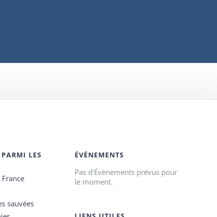
 PARMI LES
ÉVÉNEMENTS
Pas d'Évènements prévus pour
e France
le moment.
es sauvées
ies
LIENS UTILES