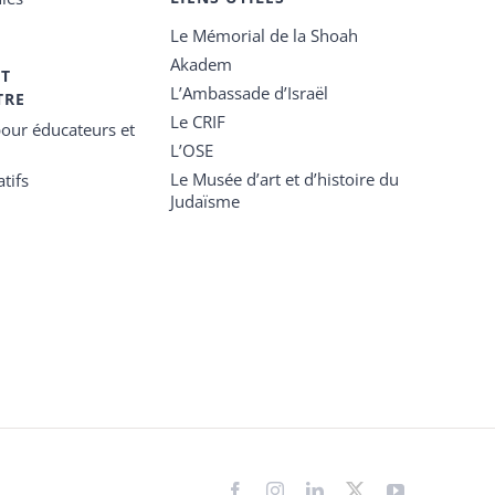
Le Mémorial de la Shoah
Akadem
ET
L’Ambassade d’Israël
TRE
Le CRIF
our éducateurs et
L’OSE
Le Musée d’art et d’histoire du
tifs
Judaïsme
Facebook
Instagram
LinkedIn
X
YouTube