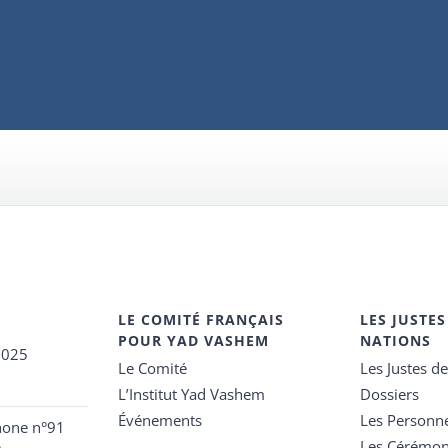
LE COMITÉ FRANÇAIS
LES JUSTES
POUR YAD VASHEM
NATIONS
2025
Le Comité
Les Justes d
L’Institut Yad Vashem
Dossiers
Événements
Les Personn
hone n°91
Les Cérémon
e