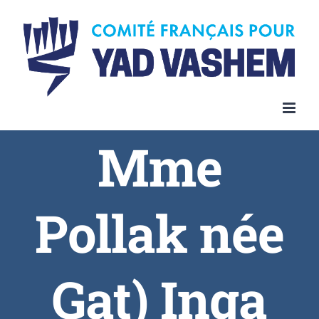
Skip
to
content
Mme
Pollak née
Gat) Inga