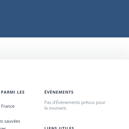
 PARMI LES
ÉVÉNEMENTS
Pas d'Évènements prévus pour
e France
le moment.
es sauvées
ies
LIENS UTILES