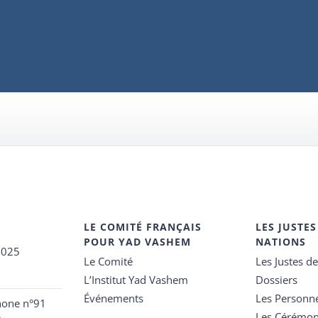
LE COMITÉ FRANÇAIS
LES JUSTES
POUR YAD VASHEM
NATIONS
2025
Le Comité
Les Justes d
L’Institut Yad Vashem
Dossiers
Événements
Les Personn
hone n°91
Les Cérémon
e