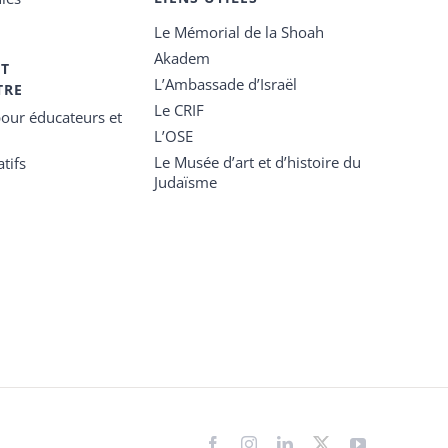
Le Mémorial de la Shoah
Akadem
ET
L’Ambassade d’Israël
TRE
Le CRIF
our éducateurs et
L’OSE
Le Musée d’art et d’histoire du
tifs
Judaïsme
Facebook
Instagram
LinkedIn
X
YouTube