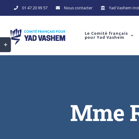
Skip
01 47 20 99 57
Nous contacter
Yad Vashem Inst
to
content
Le Comité français
pour Yad Vashem
Toggle
Sliding
Bar
Area
Mme R