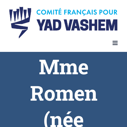
Skip
to
content
Mme
Romen
(née