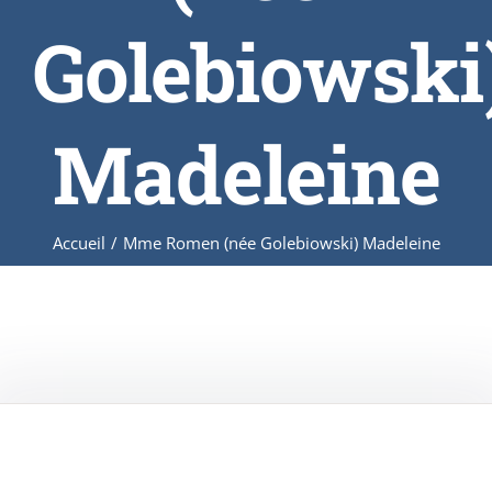
Golebiowski
Madeleine
Accueil
/
Mme Romen (née Golebiowski) Madeleine