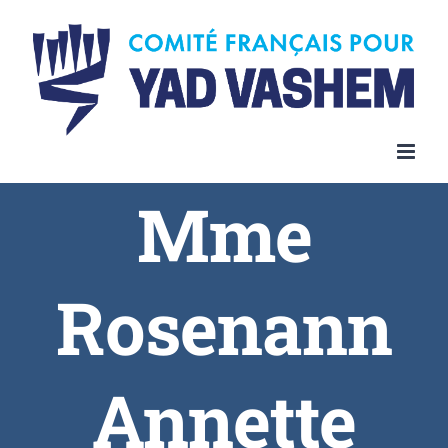
Skip
to
content
Mme
Rosenann
Annette