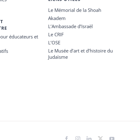
Le Mémorial de la Shoah
Akadem
ET
L’Ambassade d’Israël
TRE
Le CRIF
our éducateurs et
L’OSE
Le Musée d’art et d’histoire du
tifs
Judaïsme
Facebook
Instagram
LinkedIn
X
YouTube