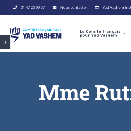
Skip
01 47 20 99 57
Nous contacter
Yad Vashem Inst
to
content
Le Comité français
pour Yad Vashem
Toggle
Sliding
Bar
Area
Mme Rutm