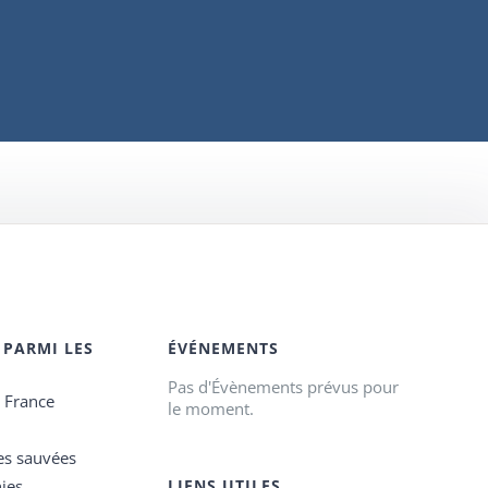
 PARMI LES
ÉVÉNEMENTS
Pas d'Évènements prévus pour
e France
le moment.
es sauvées
ies
LIENS UTILES