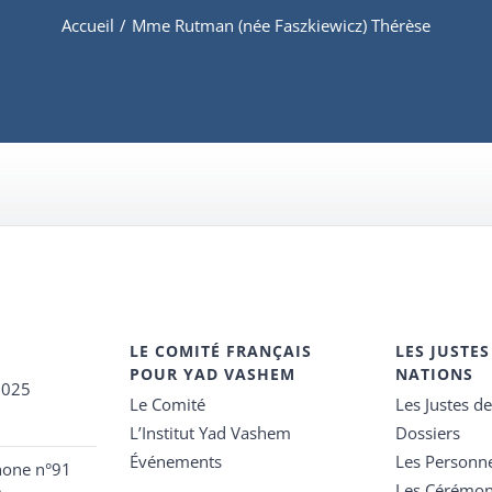
Accueil
/
Mme Rutman (née Faszkiewicz) Thérèse
LE COMITÉ FRANÇAIS
LES JUSTES
POUR YAD VASHEM
NATIONS
2025
Le Comité
Les Justes d
L’Institut Yad Vashem
Dossiers
Événements
Les Personn
hone n°91
Les Cérémon
e