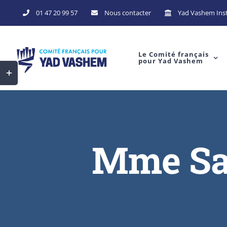
Skip
01 47 20 99 57
Nous contacter
Yad Vashem Inst
to
content
Le Comité français
pour Yad Vashem
Toggle
Sliding
Bar
Area
Mme Sag