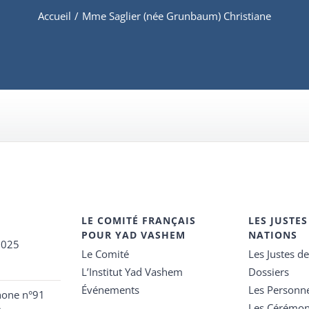
Accueil
/
Mme Saglier (née Grunbaum) Christiane
LE COMITÉ FRANÇAIS
LES JUSTES
POUR YAD VASHEM
NATIONS
2025
Le Comité
Les Justes d
L’Institut Yad Vashem
Dossiers
Événements
Les Personn
hone n°91
Les Cérémon
e