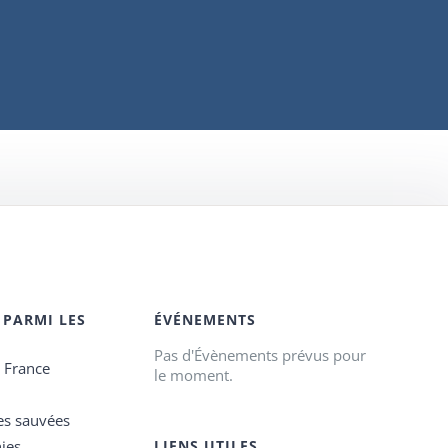
 PARMI LES
ÉVÉNEMENTS
Pas d'Évènements prévus pour
e France
le moment.
es sauvées
ies
LIENS UTILES