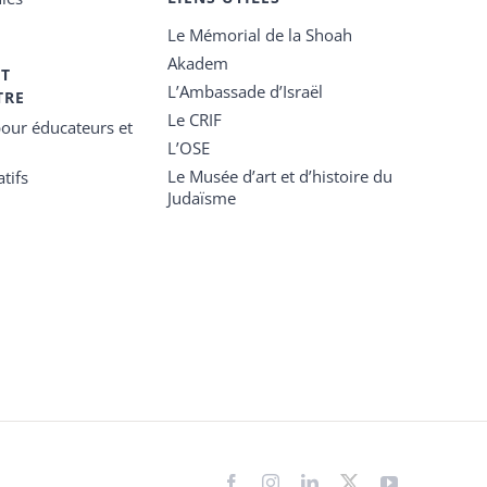
Le Mémorial de la Shoah
Akadem
ET
L’Ambassade d’Israël
TRE
Le CRIF
our éducateurs et
L’OSE
Le Musée d’art et d’histoire du
tifs
Judaïsme
Facebook
Instagram
LinkedIn
X
YouTube