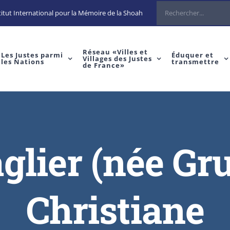
Rechercher
itut International pour la Mémoire de la Shoah
Réseau «Villes et
Les Justes parmi
Éduquer et
Villages des Justes
les Nations
transmettre
de France»
lier (née G
Christiane