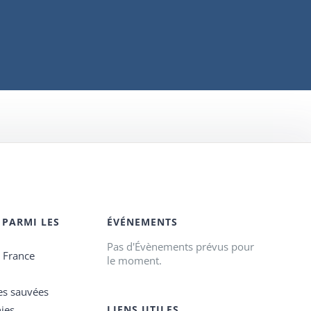
 PARMI LES
ÉVÉNEMENTS
Pas d'Évènements prévus pour
e France
le moment.
es sauvées
ies
LIENS UTILES