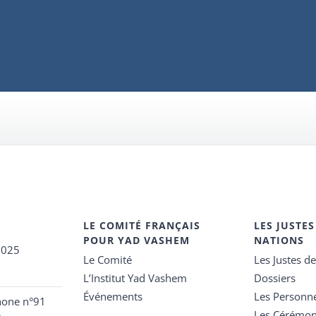
LE COMITÉ FRANÇAIS
LES JUSTES
POUR YAD VASHEM
NATIONS
2025
Le Comité
Les Justes d
L’Institut Yad Vashem
Dossiers
Événements
Les Personn
hone n°91
Les Cérémon
e