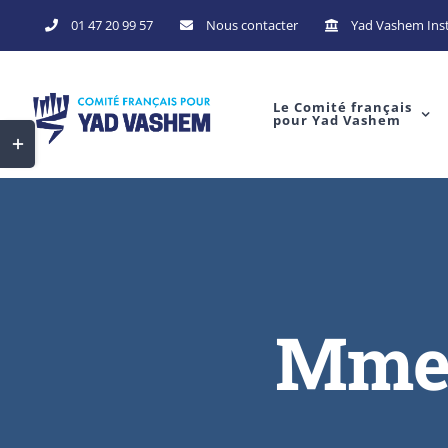
Skip
01 47 20 99 57
Nous contacter
Yad Vashem Inst
to
content
Le Comité français
pour Yad Vashem
Toggle
Sliding
Bar
Area
Mme 