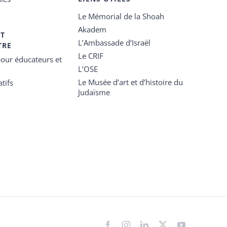
Le Mémorial de la Shoah
Akadem
ET
L’Ambassade d’Israël
TRE
Le CRIF
our éducateurs et
L’OSE
Le Musée d’art et d’histoire du
tifs
Judaïsme
Facebook
Instagram
LinkedIn
X
YouTube