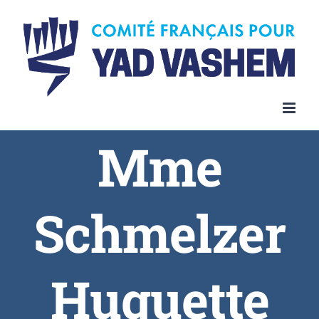
Skip
to
content
Mme
Schmelzer
Huguette