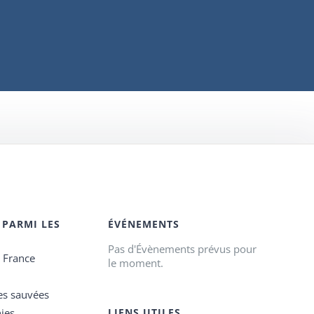
 PARMI LES
ÉVÉNEMENTS
Pas d'Évènements prévus pour
e France
le moment.
es sauvées
ies
LIENS UTILES