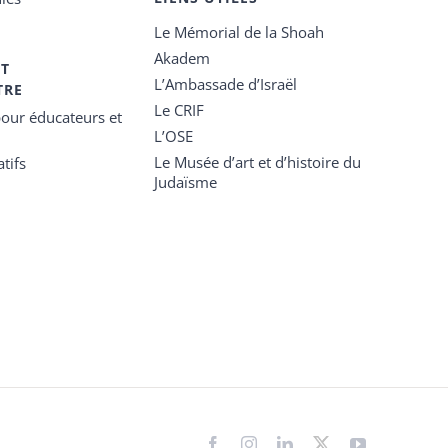
Le Mémorial de la Shoah
Akadem
ET
L’Ambassade d’Israël
TRE
Le CRIF
our éducateurs et
L’OSE
Le Musée d’art et d’histoire du
tifs
Judaïsme
Facebook
Instagram
LinkedIn
X
YouTube