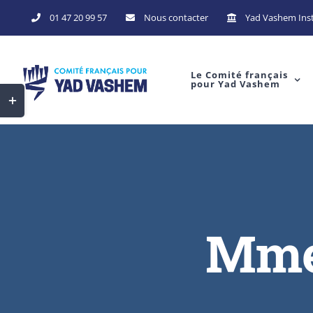
Skip
01 47 20 99 57
Nous contacter
Yad Vashem Inst
to
content
Le Comité français
pour Yad Vashem
Toggle
Sliding
Bar
Area
Mme 