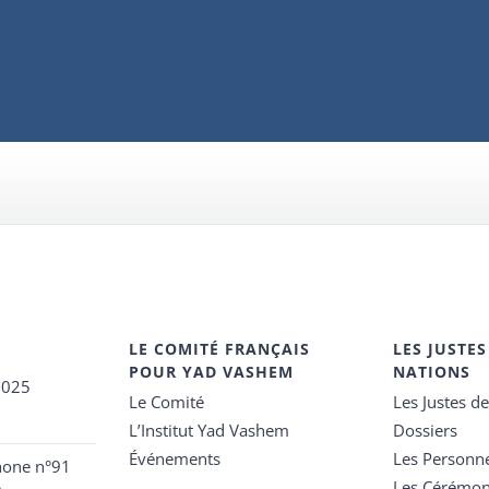
LE COMITÉ FRANÇAIS
LES JUSTES
POUR YAD VASHEM
NATIONS
2025
Le Comité
Les Justes d
L’Institut Yad Vashem
Dossiers
Événements
Les Personn
hone n°91
Les Cérémon
e