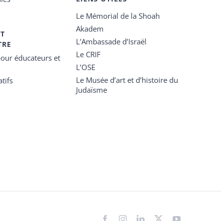
Le Mémorial de la Shoah
Akadem
ET
L’Ambassade d’Israël
TRE
Le CRIF
our éducateurs et
L’OSE
Le Musée d’art et d’histoire du
tifs
Judaïsme
Facebook
Instagram
LinkedIn
X
YouTube