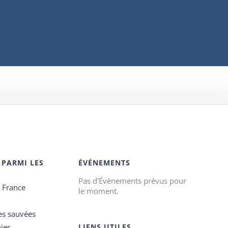
 PARMI LES
ÉVÉNEMENTS
Pas d'Évènements prévus pour
e France
le moment.
es sauvées
ies
LIENS UTILES