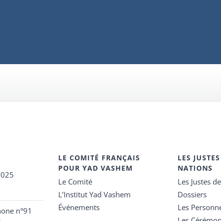
LE COMITÉ FRANÇAIS
LES JUSTES
POUR YAD VASHEM
NATIONS
2025
Le Comité
Les Justes d
L’Institut Yad Vashem
Dossiers
Événements
Les Personn
hone n°91
Les Cérémon
e