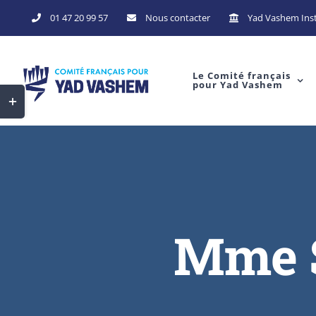
Skip
01 47 20 99 57
Nous contacter
Yad Vashem Inst
to
content
Le Comité français
pour Yad Vashem
Toggle
Sliding
Bar
Area
Mme S