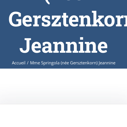
Gersztenkor
Jeannine
Accueil
/
Mme Springola (née Gersztenkorn) Jeannine