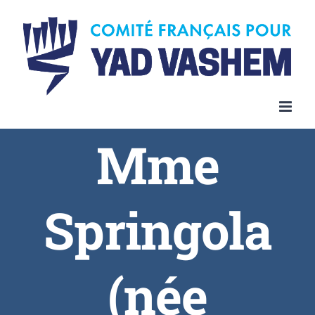
Skip
to
content
Mme
Springola
(née