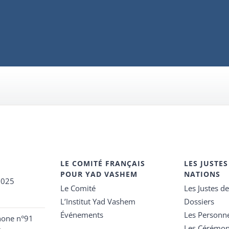
LE COMITÉ FRANÇAIS
LES JUSTES
POUR YAD VASHEM
NATIONS
2025
Le Comité
Les Justes d
L’Institut Yad Vashem
Dossiers
Événements
Les Personn
hone n°91
Les Cérémon
e