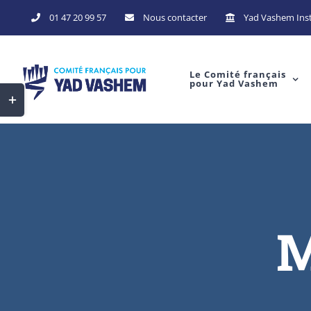
Skip
01 47 20 99 57
Nous contacter
Yad Vashem Inst
to
content
Le Comité français
pour Yad Vashem
Toggle
Sliding
Bar
Area
M