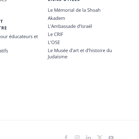
Le Mémorial de la Shoah
Akadem
ET
L’Ambassade d’Israël
TRE
Le CRIF
our éducateurs et
L’OSE
Le Musée d’art et d’histoire du
tifs
Judaïsme
Facebook
Instagram
LinkedIn
X
YouTube