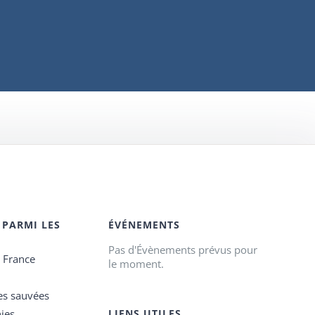
 PARMI LES
ÉVÉNEMENTS
Pas d'Évènements prévus pour
e France
le moment.
es sauvées
ies
LIENS UTILES