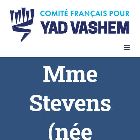
Skip
to
content
Mme
Stevens
(née