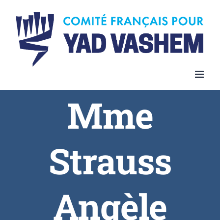
Skip
to
content
Mme
Strauss
Angèle