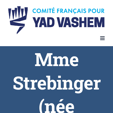
Skip
to
content
Mme
Strebinger
(née