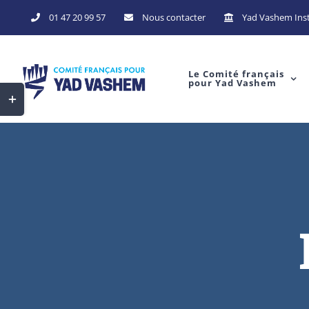
Skip
01 47 20 99 57
Nous contacter
Yad Vashem Inst
to
content
Le Comité français
pour Yad Vashem
Toggle
Sliding
Bar
Area