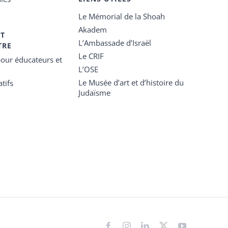
Le Mémorial de la Shoah
Akadem
ET
L’Ambassade d’Israël
TRE
Le CRIF
our éducateurs et
L’OSE
Le Musée d’art et d’histoire du
tifs
Judaïsme
Facebook
Instagram
LinkedIn
X
YouTube