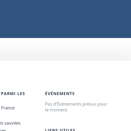
 PARMI LES
ÉVÉNEMENTS
Pas d'Évènements prévus pour
e France
le moment.
es sauvées
ies
LIENS UTILES