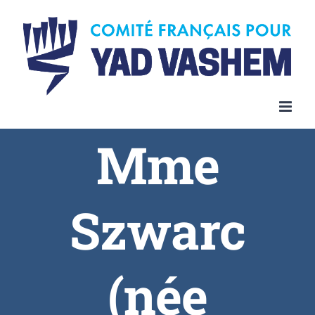
Skip
to
content
Mme
Szwarc
(née