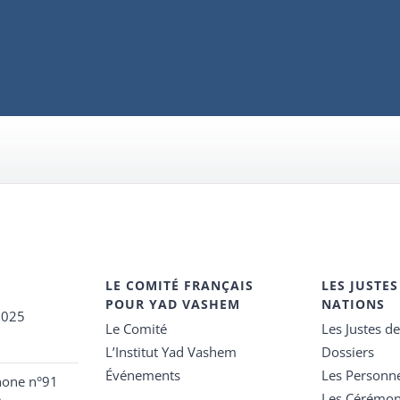
LE COMITÉ FRANÇAIS
LES JUSTES
POUR YAD VASHEM
NATIONS
2025
Le Comité
Les Justes d
L’Institut Yad Vashem
Dossiers
Événements
Les Personn
hone n°91
Les Cérémon
e