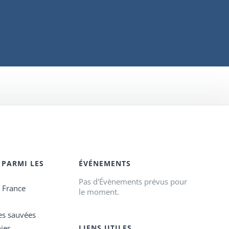
 PARMI LES
ÉVÉNEMENTS
Pas d'Évènements prévus pour
e France
le moment.
es sauvées
ies
LIENS UTILES