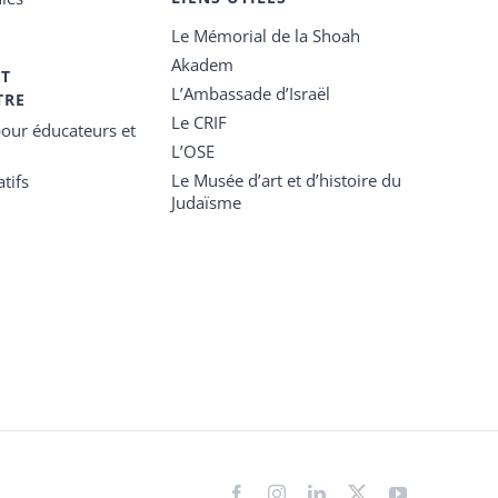
Le Mémorial de la Shoah
Akadem
ET
L’Ambassade d’Israël
TRE
Le CRIF
our éducateurs et
L’OSE
Le Musée d’art et d’histoire du
tifs
Judaïsme
Facebook
Instagram
LinkedIn
X
YouTube