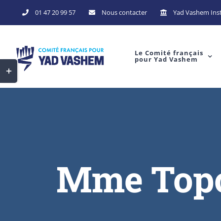
Skip
01 47 20 99 57
Nous contacter
Yad Vashem Inst
to
content
Le Comité français
pour Yad Vashem
Toggle
Sliding
Bar
Area
Mme Topor