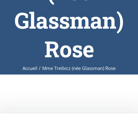
Glassman)
Rose
Accueil
/
Mme Treibicz (née Glassman) Rose