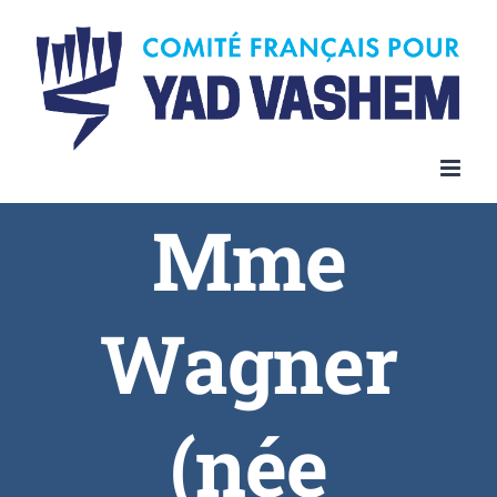
Skip
to
content
Mme
Wagner
(née