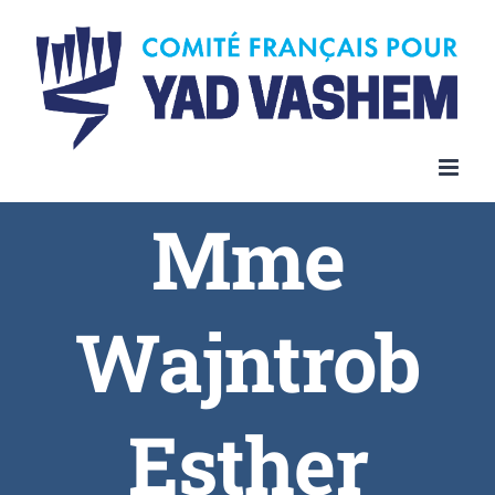
Skip
to
content
Mme
Wajntrob
Esther